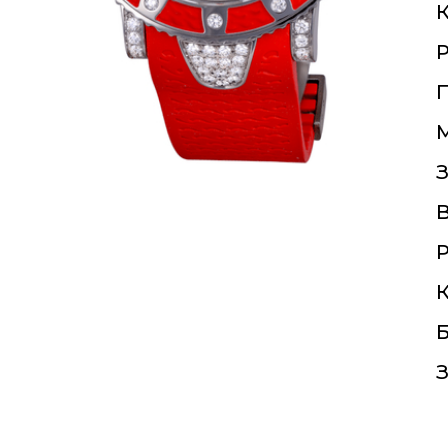
К
П
З
Р
К
Б
З