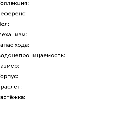
оллекция:
Референс:
ол:
Механизм:
апас хода:
Водонепроницаемость:
азмер:
орпус:
раслет:
астёжка: