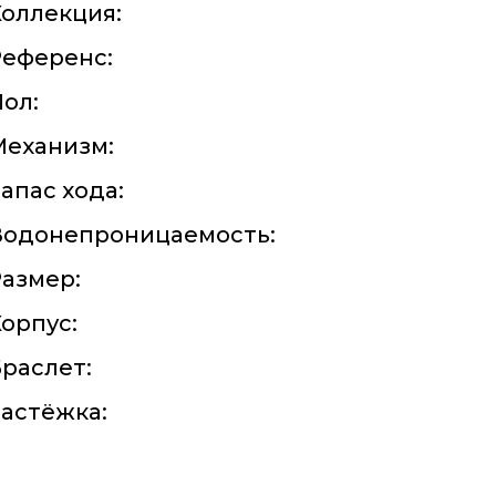
оллекция:
Референс:
ол:
Механизм:
апас хода:
Водонепроницаемость:
азмер:
орпус:
раслет:
астёжка: