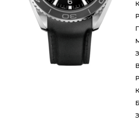
К
П
З
Р
К
Б
З