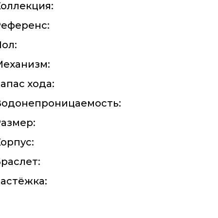
оллекция:
Референс:
ол:
Механизм:
апас хода:
Водонепроницаемость:
азмер:
орпус:
раслет:
астёжка: