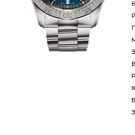
К
П
З
Р
К
Б
З