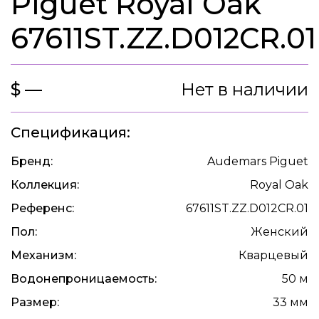
Piguet Royal Oak
67611ST.ZZ.D012CR.01
$ —
Нет в наличии
Спецификация:
Бренд:
Audemars Piguet
Коллекция:
Royal Oak
Референс:
67611ST.ZZ.D012CR.01
Пол:
Женский
Механизм:
Кварцевый
Водонепроницаемость:
50 м
Размер:
33 мм